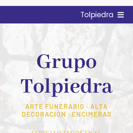
Saltar
al
Tolpiedra
contenido
CONOCENOS
Grupo
ARTE FUNERARIO
ENCIMERAS
Tolpiedra
ALTA DECORACIÓN
ARTE FUNERARIO · ALTA
CONTACTO
DECORACIÓN · ENCIMERAS
ESPECIALIZADOS EN EL